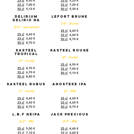
25 cl
4,90 €
25 cl
5,20 €
33 cl
7,00 €
33 cl
7,20 €
50 cl
9,10 €
50 cl
9,30 €
Delirium
Lefort Brune
Delirio Na
(10° - brune)
(0.3° - sans alcool)
25 cl
4,60 €
25 cl
4,60 €
33 cl
6,60 €
33 cl
6,60 €
50 cl
8,70 €
50 cl
8,70 €
Kasteel
Kasteel rouge
tropical
(8° - fruité)
(7° - fruité)
25 cl
4,90 €
25 cl
4,70 €
33 cl
7,00 €
33 cl
6,70 €
50 cl
9,10 €
50 cl
8,80 €
Kasteel Rubus
Anosteke IPA
(7° - fruité)
(6° - IPA)
25 cl
4,60 €
25 cl
4,60 €
33 cl
6,60 €
33 cl
6,60 €
50 cl
8,70 €
50 cl
8,70 €
L.B.F NEIPA
Jack Precious
(6.2° - IPA)
(5.9° - IPA)
25 cl
5,00 €
25 cl
4,60 €
33 cl
7,10 €
33 cl
6,60 €