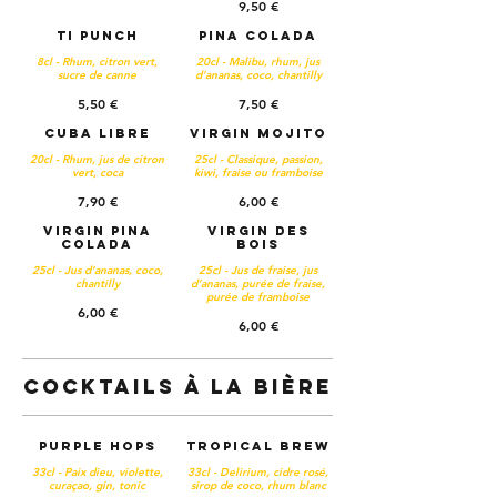
9,50 €
Ti Punch
Pina Colada
8cl - Rhum, citron vert,
20cl - Malibu, rhum, jus
sucre de canne
d'ananas, coco, chantilly
5,50 €
7,50 €
Cuba Libre
Virgin Mojito
20cl - Rhum, jus de citron
25cl - Classique, passion,
vert, coca
kiwi, fraise ou framboise
7,90 €
6,00 €
Virgin Pina
Virgin des
Colada
bois
25cl - Jus d’ananas, coco,
25cl - Jus de fraise, jus
chantilly
d’ananas, purée de fraise,
purée de framboise
6,00 €
6,00 €
Cocktails à la bière
Purple Hops
Tropical Brew
33cl - Paix dieu, violette,
33cl - Delirium, cidre rosé,
curaçao, gin, tonic
sirop de coco, rhum blanc