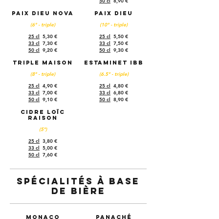
50 cl
8,90 €
Paix Dieu Nova
Paix Dieu
(6° - triple)
(10° - triple)
25 cl
5,30 €
25 cl
5,50 €
33 cl
7,30 €
33 cl
7,50 €
50 cl
9,20 €
50 cl
9,30 €
Triple maison
Estaminet IBB
(8° - triple)
(6.5° - triple)
25 cl
4,90 €
25 cl
4,80 €
33 cl
7,00 €
33 cl
6,80 €
50 cl
9,10 €
50 cl
8,90 €
Cidre Loïc
Raison
(5°)
25 cl
3,80 €
33 cl
5,00 €
50 cl
7,60 €
Spécialités à base
de bière
Monaco
Panaché