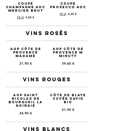
Coupe
Coupe
Champagne AOC
Prosecco AOC
Mercier Brut
12 cl
4,20 €
12 cl
9,00 €
Vins rosés
AOP Côte de
AOP Côte de
provence
provence M
MADAME
MINUTY
21,90 €
39,60 €
Vins rouges
AOP Saint
Côte de Blaye
Nicolas de
Cuvée David
Bourgueil LA
Bio
NOIRAIE
21,90 €
24,90 €
Vins blancs