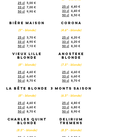
25 cl
5,00 €
25 cl
4,40 €
33 cl
7,00 €
33 cl
6,40 €
50 cl
9,90 €
50 cl
8,50 €
Bière maison
Corona
(5° - blonde)
(4.6° - blonde)
25 cl
3,70 €
25 cl
4,20 €
33 cl
4,90 €
33 cl
6,20 €
50 cl
7,10 €
50 cl
8,30 €
Vieux Lille
Anosteke
blonde
blonde
(8° - blonde)
(7.5° - blonde)
25 cl
4,60 €
25 cl
4,60 €
33 cl
6,60 €
33 cl
6,60 €
50 cl
8,70 €
50 cl
8,70 €
La bête blonde
3 Monts Saison
(8° - blonde)
(6.5° - blonde)
25 cl
4,60 €
25 cl
4,80 €
33 cl
6,60 €
33 cl
6,80 €
50 cl
8,70 €
50 cl
8,90 €
Charles Quint
Delirium
blonde
Tremens
(8.5° - blonde)
(8.5° - blonde)