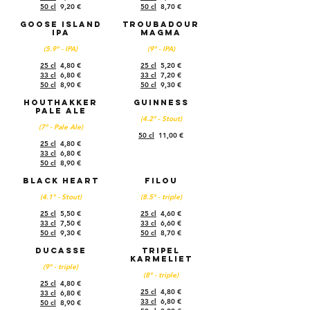
50 cl
9,20 €
50 cl
8,70 €
Goose island
Troubadour
IPA
magma
(5.9° - IPA)
(9° - IPA)
25 cl
4,80 €
25 cl
5,20 €
33 cl
6,80 €
33 cl
7,20 €
50 cl
8,90 €
50 cl
9,30 €
Houthakker
Guinness
Pale Ale
(4.2° - Stout)
(7° - Pale Ale)
50 cl
11,00 €
25 cl
4,80 €
33 cl
6,80 €
50 cl
8,90 €
Black heart
Filou
(4.1° - Stout)
(8.5° - triple)
25 cl
5,50 €
25 cl
4,60 €
33 cl
7,50 €
33 cl
6,60 €
50 cl
9,30 €
50 cl
8,70 €
Ducasse
Tripel
Karmeliet
(9° - triple)
(8° - triple)
25 cl
4,80 €
25 cl
4,80 €
33 cl
6,80 €
33 cl
6,80 €
50 cl
8,90 €