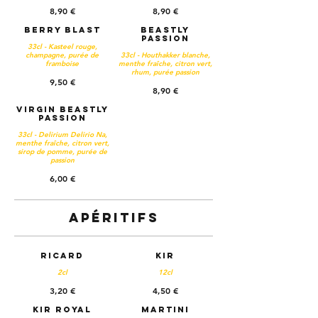
8,90 €
8,90 €
Berry Blast
Beastly
Passion
33cl - Kasteel rouge,
champagne, purée de
33cl - Houthakker blanche,
framboise
menthe fraîche, citron vert,
rhum, purée passion
9,50 €
8,90 €
Virgin Beastly
Passion
33cl - Delirium Delirio Na,
menthe fraîche, citron vert,
sirop de pomme, purée de
passion
6,00 €
Apéritifs
Ricard
Kir
2cl
12cl
3,20 €
4,50 €
Kir royal
Martini