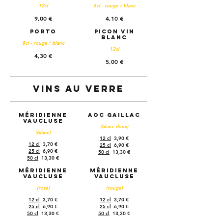
12cl
6cl - rouge / blanc
9,00 €
4,10 €
Porto
Picon vin
blanc
8cl - rouge / blanc
12cl
4,30 €
5,00 €
Vins au verre
Méridienne
AOC Gaillac
Vaucluse
(blanc doux)
(blanc)
12 cl
3,90 €
12 cl
3,70 €
25 cl
6,90 €
25 cl
6,90 €
50 cl
13,30 €
50 cl
13,30 €
Méridienne
Méridienne
Vaucluse
Vaucluse
(rosé)
(rouge)
12 cl
3,70 €
12 cl
3,70 €
25 cl
6,90 €
25 cl
6,90 €
50 cl
13,30 €
50 cl
13,30 €