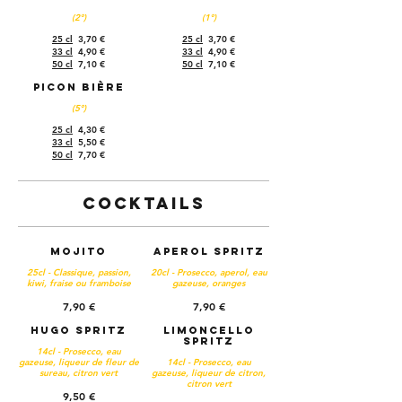
(2°)
(1°)
25 cl
3,70 €
25 cl
3,70 €
33 cl
4,90 €
33 cl
4,90 €
50 cl
7,10 €
50 cl
7,10 €
Picon bière
(5°)
25 cl
4,30 €
33 cl
5,50 €
50 cl
7,70 €
Cocktails
Mojito
Aperol Spritz
25cl - Classique, passion,
20cl - Prosecco, aperol, eau
kiwi, fraise ou framboise
gazeuse, oranges
7,90 €
7,90 €
Hugo Spritz
Limoncello
Spritz
14cl - Prosecco, eau
gazeuse, liqueur de fleur de
14cl - Prosecco, eau
sureau, citron vert
gazeuse, liqueur de citron,
citron vert
9,50 €