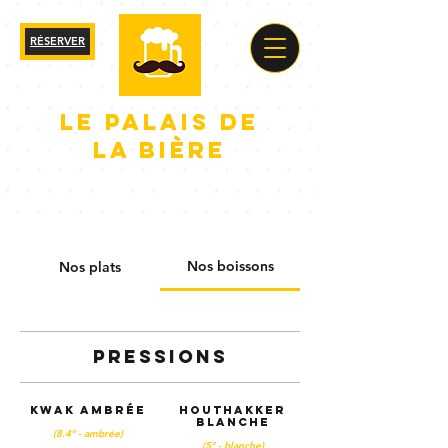
RÉSERVER
le palais de
la bière
Nos boissons
Nos plats
Pressions
Kwak ambrée
Houthakker
blanche
(8.4° - ambrée)
(5° - blanche)